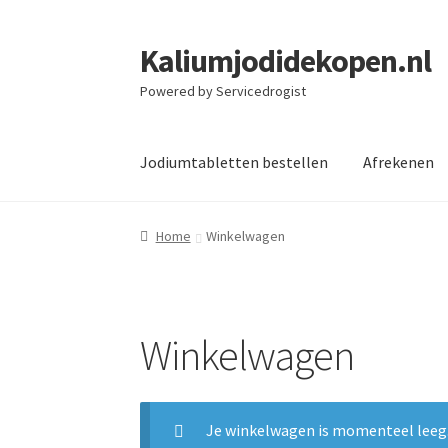
Kaliumjodidekopen.nl
Ga
Ga
door
naar
Powered by Servicedrogist
naar
de
navigatie
inhoud
Jodiumtabletten bestellen
Afrekenen
Home
Winkelwagen
Winkelwagen
Je winkelwagen is momenteel leeg