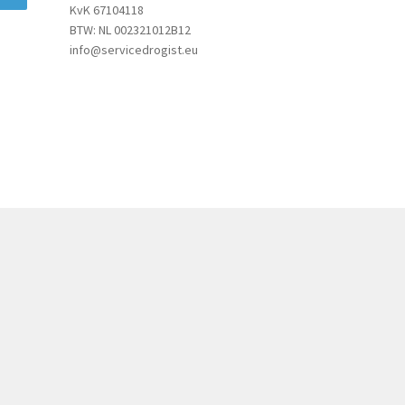
KvK 67104118
BTW: NL 002321012B12
info@servicedrogist.eu