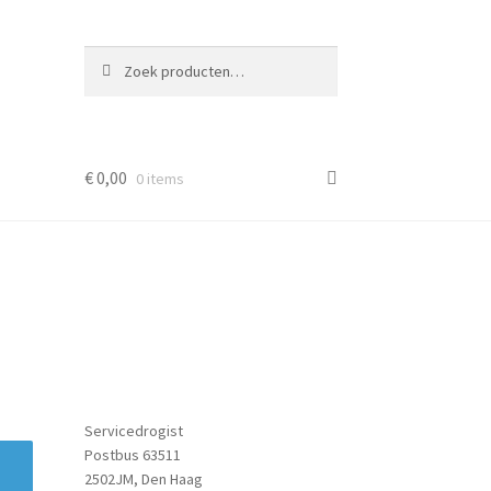
Zoeken
Zoeken
naar:
€
0,00
0 items
Servicedrogist
Postbus 63511
2502JM, Den Haag